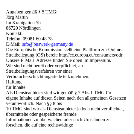
Angaben gemäß § 5 TMG:
Jörg Martin
Im Krautgarten 5b
86720 Nördlingen
Kontakt:
Telefon: 09081 60 48 78
E-Mail:
info@buswerk-germany.de
Die Europäische Kommission stellt eine Plattform zur Online-
Streitbeilegung (OS) bereit: http://ec.europa.eu/consumers/odr
Unsere E-Mail- Adresse finden Sie oben im Impressum.
Wir sind nicht bereit oder verpflichtet, an
Streitbeilegungsverfahren vor einer
Verbraucherschlichtungsstelle teilzunehmen.
Haftung
für Inhalte
Als Diensteanbieter sind wir gemäß § 7 Abs.1 TMG für
eigene Inhalte auf diesen Seiten nach den allgemeinen Gesetzen
verantwortlich. Nach §§ 8 bis
10 TMG sind wir als Diensteanbieter jedoch nicht verpflichtet,
übermittelte oder gespeicherte fremde
Informationen zu überwachen oder nach Umständen zu
forschen, die auf eine rechtswidrige